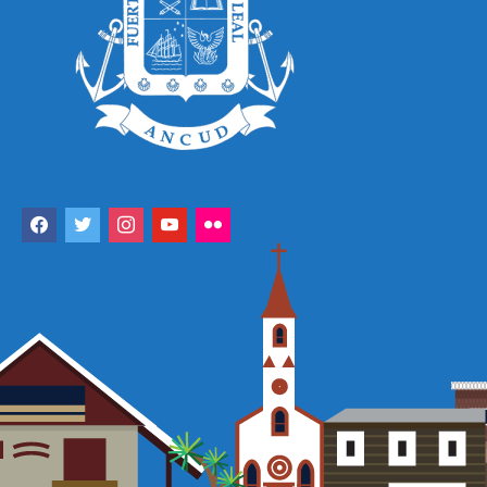
facebook
twitter
instagram
youtube
flickr