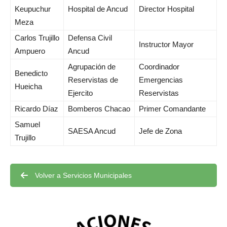
Keupuchur
Hospital de Ancud
Director Hospital
Meza
Carlos Trujillo
Defensa Civil
Instructor Mayor
Ampuero
Ancud
Agrupación de
Coordinador
Benedicto
Reservistas de
Emergencias
Hueicha
Ejercito
Reservistas
Ricardo Díaz
Bomberos Chacao
Primer Comandante
Samuel
SAESA Ancud
Jefe de Zona
Trujillo
Volver a Servicios Municipales