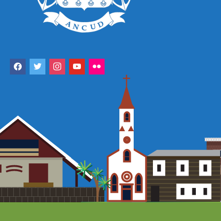
facebook
twitter
instagram
youtube
flickr