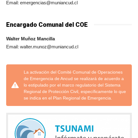
Email: emergencias@muniancud.cl
Encargado Comunal del COE
Walter Muñoz Mancilla
Email: walter.munoz@muniancud.cl
La activación del Comité Comunal de Operaciones
de Emergencia de Ancud se realizará de acuerdo a
lo estipulado por el marco regulatorio del Sistema
Regional de Protección Civil, específicamente lo que
se indica en el Plan Regional de Emergencia.