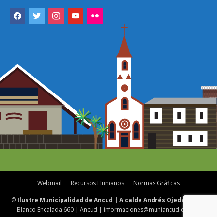
facebook
twitter
instagram
youtube
flickr
Webmail
Recursos Humanos
Normas Gráficas
©
Ilustre Municipalidad de Ancud | Alcalde Andrés Ojeda Care
|
Blanco Encalada 660 | Ancud | informaciones@muniancud.cl | 65-