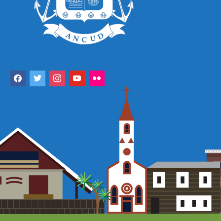
facebook
twitter
instagram
youtube
flickr