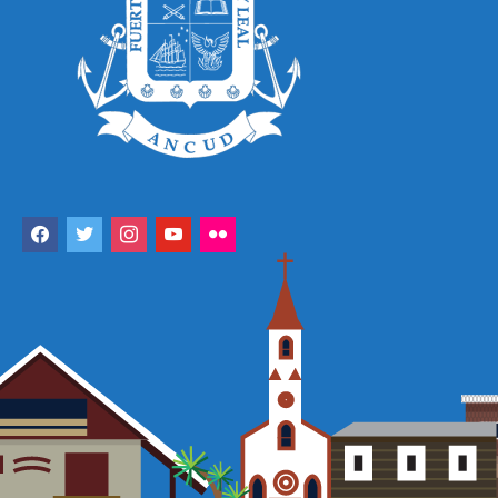
facebook
twitter
instagram
youtube
flickr