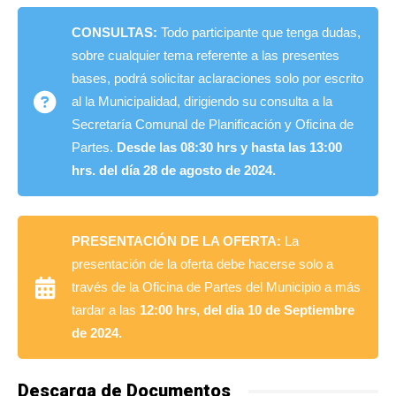
CONSULTAS:
Todo participante que tenga dudas,
sobre cualquier tema referente a las presentes
bases, podrá solicitar aclaraciones solo por escrito
al la Municipalidad, dirigiendo su consulta a la
Secretaría Comunal de Planificación y Oficina de
Partes.
Desde las
08:3
0 hrs y hasta las
1
3:0
0
hrs
.
del
día
28
de
agosto
de 20
2
4
.
PRESENTACIÓN DE LA OFERTA:
La
presentación de la oferta debe hacerse solo a
través de la Oficina de Partes del Municipio a más
tardar a las
12:00 hrs, del dia 10 de Septiembre
de 2024.
Descarga de Documentos