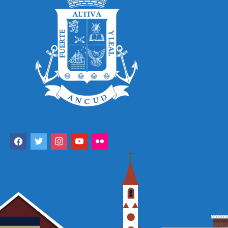
facebook
twitter
instagram
youtube
flickr