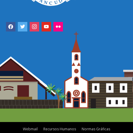
facebook
twitter
instagram
youtube
flickr
Webmail
Recursos Humanos
Normas Gráficas