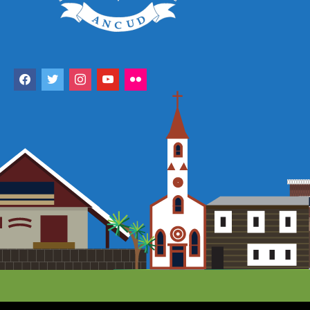
facebook
twitter
instagram
youtube
flickr